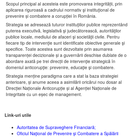
Scopul principal al acesteia este promovarea integrității, prin
aplicarea riguroasă a cadrului normativ şi instituţional de
prevenire și combatere a corupției în România.
Strategia se adresează tuturor instituţiilor publice reprezentând
puterea executivă, legislativă şi judecătorească, autorităţilor
publice locale, mediului de afaceri şi societăţii civile. Pentru
fiecare tip de intervenţie sunt identificate obiective generale şi
specifice. Toate acestea sunt dezvoltate prin asumarea
transparenței decizionale și a guvernării deschise dublate de o
abordare axată pe trei direcții de intervenţie strategică în
domeniul anticorupţie: prevenire, educaţie şi combatere.
Strategia menține paradigma care a stat la baza strategiei
anterioare, și anume aceea a asimilării oricărui nou dosar al
Direcției Naționale Anticorupție și al Agenției Naționale de
Integritate cu un eșec de management.
Link-uri utile
Autoritatea de Supraveghere Financiară;
Oficiul Naţional de Prevenire şi Combatere a Spălării