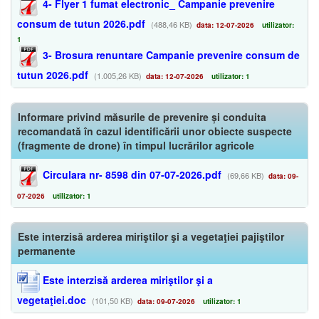
4- Flyer 1 fumat electronic_ Campanie prevenire
consum de tutun 2026.pdf
(488,46 KB)
data: 12-07-2026
utilizator:
1
3- Brosura renuntare Campanie prevenire consum de
tutun 2026.pdf
(1.005,26 KB)
data: 12-07-2026
utilizator: 1
Informare privind măsurile de prevenire și conduita
recomandată în cazul identificării unor obiecte suspecte
(fragmente de drone) în timpul lucrărilor agricole
Circulara nr- 8598 din 07-07-2026.pdf
(69,66 KB)
data: 09-
07-2026
utilizator: 1
Este interzisă arderea miriştilor şi a vegetaţiei pajiştilor
permanente
Este interzisă arderea miriştilor şi a
vegetaţiei.doc
(101,50 KB)
data: 09-07-2026
utilizator: 1