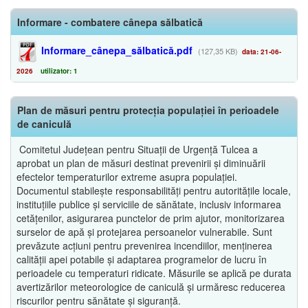
Informare - combatere cânepa sălbatică
Informare_cânepa_sălbatică.pdf
(127,35 KB)
data: 21-06-
2026
utilizator: 1
Plan de măsuri pentru protecția populației în perioadele
de caniculă
Comitetul Județean pentru Situații de Urgență Tulcea a
aprobat un plan de măsuri destinat prevenirii și diminuării
efectelor temperaturilor extreme asupra populației.
Documentul stabilește responsabilități pentru autoritățile locale,
instituțiile publice și serviciile de sănătate, inclusiv informarea
cetățenilor, asigurarea punctelor de prim ajutor, monitorizarea
surselor de apă și protejarea persoanelor vulnerabile. Sunt
prevăzute acțiuni pentru prevenirea incendiilor, menținerea
calității apei potabile și adaptarea programelor de lucru în
perioadele cu temperaturi ridicate. Măsurile se aplică pe durata
avertizărilor meteorologice de caniculă și urmăresc reducerea
riscurilor pentru sănătate și siguranță.