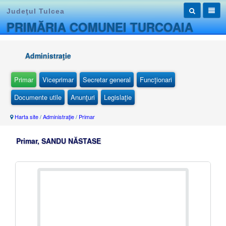
Judeţul Tulcea
PRIMĂRIA COMUNEI TURCOAIA
Administraţie
Primar
Viceprimar
Secretar general
Funcţionari
Documente utile
Anunţuri
Legislaţie
Harta site
/
Administraţie
/
Primar
Primar, SANDU NĂSTASE