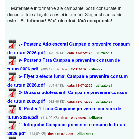
Materialele informative ale campaniei pot fi consultate în
documentele atașate acestei informări. Sloganul campaniei
este:
„Fii informat! Fără nicotină, fără compromis!”
7- Poster 2 Adolescenti Campanie prevenire consum
de tutun 2026.pdf
(429,76 KB)
data: 12-07-2026
utilizator: 1
8- Poster 3 Fata Campanie prevenire consum de
tutun 2026.pdf
(603,12 KB)
data: 12-07-2026
utilizator: 1
5- Flyer 2 efecte fumat Campanie prevenire consum
de tutun 2026.pdf
(704,67 KB)
data: 12-07-2026
utilizator: 1
2- Brosura adolescenti Campanie prevenire consum
de tutun 2026.pdf
(692,69 KB)
data: 12-07-2026
utilizator: 1
6- Poster 1 Luca Campanie prevenire consum de
tutun 2026.pdf
(416,09 KB)
data: 12-07-2026
utilizator: 1
1- Infografic Campanie prevenire consum de tutun
2026.pdf
(443,89 KB)
data: 12-07-2026
utilizator: 1