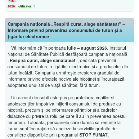
2026
utilizator: 1
Campania națională „Respiră curat, alege sănătatea!” –
Informare privind prevenirea consumului de tutun și a
țigărilor electronice
Vă informăm că în perioada
iulie – august 2026
, Institutul
Național de Sănătate Publică desfășoară campania națională
„Respiră curat, alege sănătatea!”
, dedicată prevenirii
consumului de tutun, a țigărilor electronice și a produselor din
tutun încălzit. Campania urmărește creșterea gradului de
informare privind efectele nocive ale nicotinei și încurajează
adoptarea unui stil de viață sănătos, fără tutun.
Un accent deosebit este pus pe protejarea copiilor și
adolescenților împotriva inițierii consumului de produse cu
nicotină, precum și pe informarea părinților și a cadrelor
didactice cu privire la rolul pe care îl au în prevenirea acestui
fenomen. Totodată, persoanele care doresc să renunțe la
fumat sunt încurajate să apeleze la serviciile gratuite de
consiliere disponibile prin programul
STOP FUMAT
.