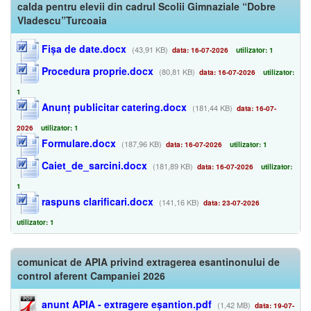
calda pentru elevii din cadrul Scolii Gimnaziale “Dobre
Vladescu”Turcoaia
Fișa de date.docx
(43,91 KB)
data: 16-07-2026
utilizator: 1
Procedura proprie.docx
(80,81 KB)
data: 16-07-2026
utilizator:
1
Anunț publicitar catering.docx
(181,44 KB)
data: 16-07-
2026
utilizator: 1
Formulare.docx
(187,96 KB)
data: 16-07-2026
utilizator: 1
Caiet_de_sarcini.docx
(181,89 KB)
data: 16-07-2026
utilizator:
1
raspuns clarificari.docx
(141,16 KB)
data: 23-07-2026
utilizator: 1
comunicat de APIA privind extragerea esantinonului de
control aferent Campaniei 2026
anunt APIA - extragere eșantion.pdf
(1,42 MB)
data: 19-07-