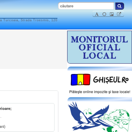
ea Turcoaia, Strada Troesmis, 120
Plăteşte online impozite şi taxe locale!
rioare;
ani)