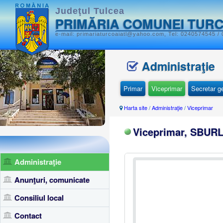
Judeţul Tulcea
PRIMĂRIA COMUNEI TUR
e-mail: primariaturcoaiatl@yahoo.com, Tel: 0240574545 /
Administraţie
Primar
Viceprimar
Secretar g
Harta site
/
Administraţie
/
Viceprimar
Viceprimar, SBUR
Administraţie
Anunţuri, comunicate
Consiliul local
Contact