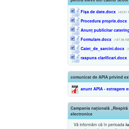
Fișa de date.docx
(43,91 
Procedura proprie.docx
Anunț publicitar caterin
Formulare.docx
(187,96 KB
Caiet_de_sarcini.docx
(
raspuns clarificari.docx
comunicat de APIA privind ex
anunt APIA - extragere e
Campania națională „Respiră c
electronice
Vă informăm că în perioada
i