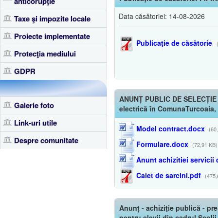
anticorupţie
Data căsătoriei: 14-08-2026
Taxe şi impozite locale
Proiecte implementate
Publicaţie de căsătorie
(
Protecţia mediului
GDPR
ANUNȚ PUBLIC DE SELECȚIE OFER
Galerie foto
electrică în ComunaTurcoaia,
Link-uri utile
Model contract.docx
(60
Despre comunitate
Formulare.docx
(72,91 KB)
Anunt achizitiei servicii
Caiet de sarcini.pdf
(475,
Anunț - achiziţie publică - pre
pentru elevii din cadrul Scol