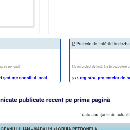
Proiecte de hotărâri în dezba
oarea perioadă
Niciun proiect de hotărâre în dezbatere p
i şedinţe consiliul local
>>> registrul proiectelor de h
icate publicate recent pe prima pagină
Toate anunţurile de actualit
IPIRIGEANU IULIAN –MADALIN şi GRUIA PETRONELA