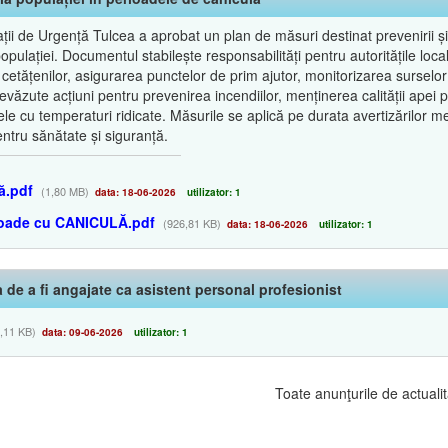
ii de Urgență Tulcea a aprobat un plan de măsuri destinat prevenirii și 
lației. Documentul stabilește responsabilități pentru autoritățile locale, 
 cetățenilor, asigurarea punctelor de prim ajutor, monitorizarea surselor
văzute acțiuni pentru prevenirea incendiilor, menținerea calității apei 
le cu temperaturi ridicate. Măsurile se aplică pe durata avertizărilor m
ntru sănătate și siguranță.
ă.pdf
(1,80 MB)
data: 18-06-2026
utilizator: 1
ioade cu CANICULĂ.pdf
(926,81 KB)
data: 18-06-2026
utilizator: 1
ea de a fi angajate ca asistent personal profesionist
,11 KB)
data: 09-06-2026
utilizator: 1
Toate anunţurile de actualit