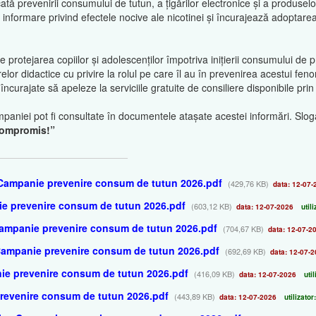
cată prevenirii consumului de tutun, a țigărilor electronice și a produsel
informare privind efectele nocive ale nicotinei și încurajează adoptarea 
rotejarea copiilor și adolescenților împotriva inițierii consumului de 
relor didactice cu privire la rolul pe care îl au în prevenirea acestui f
ncurajate să apeleze la serviciile gratuite de consiliere disponibile pr
paniei pot fi consultate în documentele atașate acestei informări. Slo
 compromis!”
 Campanie prevenire consum de tutun 2026.pdf
(429,76 KB)
data: 12-07-
ie prevenire consum de tutun 2026.pdf
(603,12 KB)
data: 12-07-2026
utili
 Campanie prevenire consum de tutun 2026.pdf
(704,67 KB)
data: 12-07-2
Campanie prevenire consum de tutun 2026.pdf
(692,69 KB)
data: 12-07-2
ie prevenire consum de tutun 2026.pdf
(416,09 KB)
data: 12-07-2026
util
prevenire consum de tutun 2026.pdf
(443,89 KB)
data: 12-07-2026
utilizator