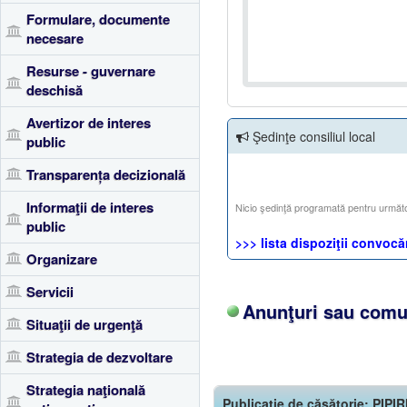
Formulare, documente
necesare
Resurse - guvernare
deschisă
Avertizor de interes
Şedinţe consiliul local
public
Transparența decizională
Informaţii de interes
Nicio şedinţă programată pentru următ
public
>>> lista dispoziţii convocăr
Organizare
Servicii
Anunţuri sau comun
Situaţii de urgenţă
Strategia de dezvoltare
Strategia naţională
Publicaţie de căsătorie: P