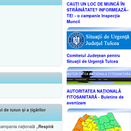
CAUȚI UN LOC DE MUNCĂ ÎN
STRĂINĂTATE? INFORMEAZĂ–
TE! - o campanie Inspecţia
Muncii
Comitetul Judeţean pentru
Situaţii de Urgenţă Tulcea
AUTORITATEA NAŢIONALĂ
FITOSANITARĂ - Buletine de
avertizare
de tutun și a țigărilor
ă campania națională
„Respiră