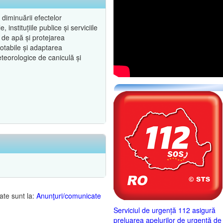
diminuării efectelor
instituțiile publice și serviciile
 de apă și protejarea
potabile și adaptarea
eteorologice de caniculă și
ate sunt la:
Anunţuri/comunicate
Serviciul de urgență 112 asigură
preluarea apelurilor de urgență de