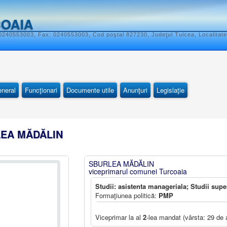
COAIA
 0240553003, Fax: 0240553003, Cod poştal 827230, Judeţul Tulcea, Localitat
eneral
Funcţionari
Documente utile
Anunţuri
Legislaţie
LEA MĂDĂLIN
SBURLEA MĂDĂLIN
viceprimarul comunei Turcoaia
Studii: asistenta manageriala; Studii supe
Formaţiunea politică:
PMP
Viceprimar la al
2
-lea mandat (vârsta: 29 de 