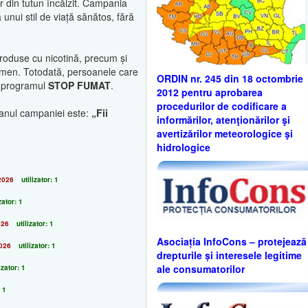
or din tutun încălzit. Campania
unui stil de viață sănătos, fără
produse cu nicotină, precum și
enomen. Totodată, persoanele care
ORDIN nr. 245 din 18 octombrie
in programul
STOP FUMAT
.
2012 pentru aprobarea
procedurilor de codificare a
ganul campaniei este:
„Fii
informărilor, atenţionărilor şi
avertizărilor meteorologice şi
hidrologice
2026
utilizator: 1
zator: 1
026
utilizator: 1
Asociația InfoCons – protejează
026
utilizator: 1
drepturile și interesele legitime
ale consumatorilor
izator: 1
: 1