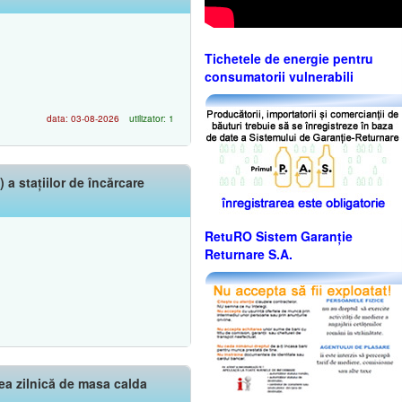
Tichetele de energie pentru
consumatorii vulnerabili
data: 03-08-2026
utilizator: 1
a stațiilor de încărcare
RetuRO Sistem Garanție
Returnare S.A.
area zilnică de masa calda