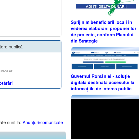
Sprijinim beneficiarii locali în
vederea elaborării propunerilor
de proiecte, conform Planului
din Strategie
tere publică
ublică azi
Guvernul României - soluție
digitală destinată accesului la
otărâri
informațiile de interes public
ate sunt la:
Anunţuri/comunicate