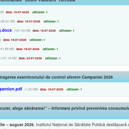
KB)
data: 16-07-2026
utilizator: 1
(80,81 KB)
data: 16-07-2026
utilizator: 1
g.docx
(181,44 KB)
data: 16-07-2026
utilizator: 1
)
data: 16-07-2026
utilizator: 1
181,89 KB)
data: 16-07-2026
utilizator: 1
(141,16 KB)
data: 23-07-2026
utilizator: 1
tragerea esantinonului de control aferent Campaniei 2026
șantion.pdf
(1,42 MB)
data: 19-07-2026
utilizator: 1
urat, alege sănătatea!” – Informare privind prevenirea consumului 
ulie – august 2026
, Institutul Național de Sănătate Publică desfășoar