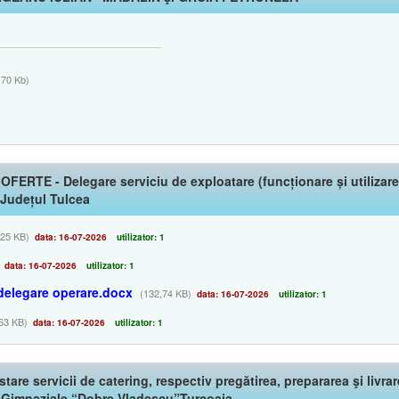
70 Kb)
TE - Delegare serviciu de exploatare (funcționare și utilizare) 
 Județul Tulcea
,25 KB)
data: 16-07-2026
utilizator: 1
data: 16-07-2026
utilizator: 1
 delegare operare.docx
(132,74 KB)
data: 16-07-2026
utilizator: 1
63 KB)
data: 16-07-2026
utilizator: 1
stare servicii de catering, respectiv pregătirea, prepararea şi livr
ii Gimnaziale “Dobre Vladescu”Turcoaia