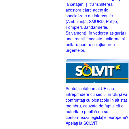
la cetățeni și transmiterea
acestora către agențiile
specializate de intervenție
(Ambulanță, SMURD, Poliție,
Pompieri, Jandarmerie,
Salvamont), în vederea asigurării
unei reacții imediate, uniforme și
unitare pentru soluționarea
urgențelor.
Sunteţi cetăţean al UE sau
întreprindere cu sediul în UE şi vă
confruntaţi cu obstacole în alt stat
membru, cauzate de faptul că o
autoritate publică nu se
conformează legislaţiei europene?
Apelaţi la SOLVIT.