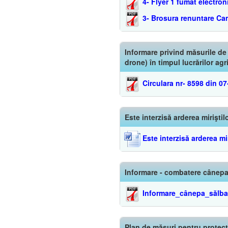
4- Flyer 1 fumat electr
3- Brosura renuntare Ca
Informare privind măsurile de
drone) în timpul lucrărilor agr
Circulara nr- 8598 din 0
Este interzisă arderea miriştil
Este interzisă arderea mir
Informare - combatere cânepa
Informare_cânepa_sălba
Plan de măsuri pentru protecț