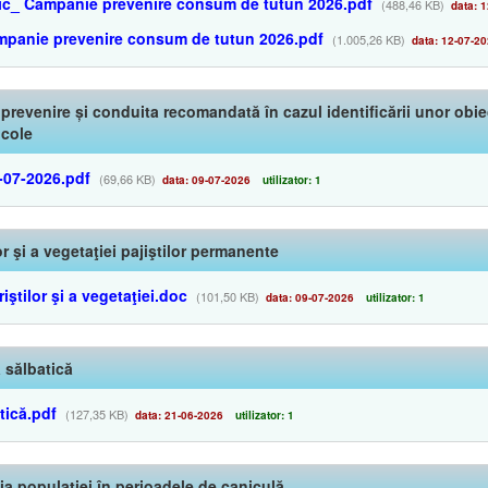
onic_ Campanie prevenire consum de tutun 2026.pdf
(488,46 KB)
data: 1
mpanie prevenire consum de tutun 2026.pdf
(1.005,26 KB)
data: 12-07-2
 prevenire și conduita recomandată în cazul identificării unor ob
icole
7-07-2026.pdf
(69,66 KB)
data: 09-07-2026
utilizator: 1
or şi a vegetaţiei pajiştilor permanente
iştilor şi a vegetaţiei.doc
(101,50 KB)
data: 09-07-2026
utilizator: 1
 sălbatică
tică.pdf
(127,35 KB)
data: 21-06-2026
utilizator: 1
ia populației în perioadele de caniculă