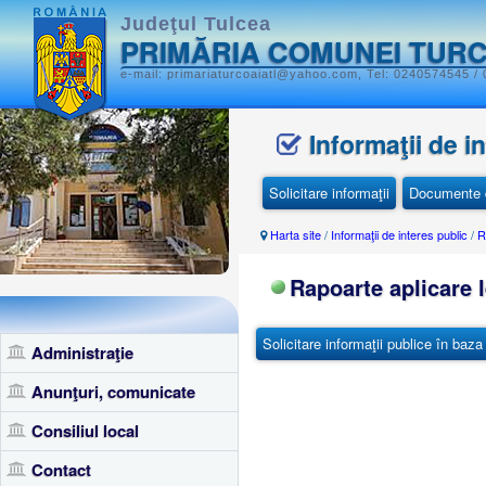
Judeţul Tulcea
PRIMĂRIA COMUNEI TUR
e-mail: primariaturcoaiatl@yahoo.com, Tel: 0240574545 /
Informaţii de i
Solicitare informaţii
Documente d
Harta site
/
Informaţii de interes public
/
R
Rapoarte aplicare l
Solicitare informaţii publice în baza
Administraţie
Anunţuri, comunicate
Consiliul local
Contact