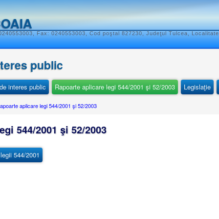
COAIA
 0240553003, Fax: 0240553003, Cod poştal 827230, Judeţul Tulcea, Localitat
nteres public
e interes public
Rapoarte aplicare legi 544/2001 şi 52/2003
Legislaţie
apoarte aplicare legi 544/2001 şi 52/2003
egi 544/2001 şi 52/2003
 legii 544/2001