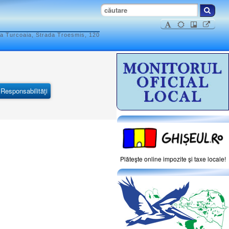
ea Turcoaia, Strada Troesmis, 120
Responsabilităţi
Plăteşte online impozite şi taxe locale!