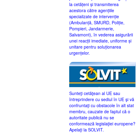
la cetățeni și transmiterea
acestora către agențiile
specializate de intervenție
(Ambulanță, SMURD, Poliție,
Pompieri, Jandarmerie,
Salvamont), în vederea asigurării
unei reacții imediate, uniforme și
unitare pentru soluționarea
urgențelor.
Sunteţi cetăţean al UE sau
întreprindere cu sediul în UE şi vă
confruntaţi cu obstacole în alt stat
membru, cauzate de faptul că o
autoritate publică nu se
conformează legislaţiei europene?
Apelaţi la SOLVIT.