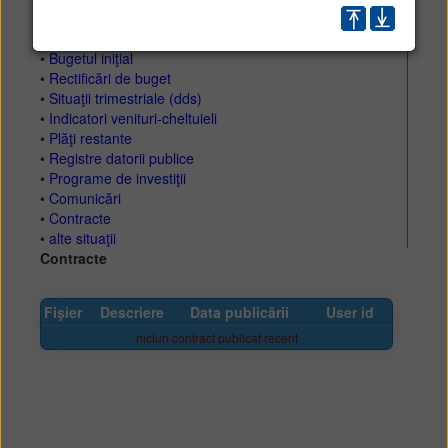
•
Proiecte de buget
•
Bugetul iniţial
•
Rectificări de buget
•
Situaţii trimestriale (dds)
•
Indicatori venituri-cheltuieli
•
Plăţi restante
•
Registre datorii publice
•
Programe de investiţii
•
Comunicări
•
Contracte
•
alte situaţii
Contracte
Fişier
Descriere
Data publicării
User id
niciun contract publicat recent