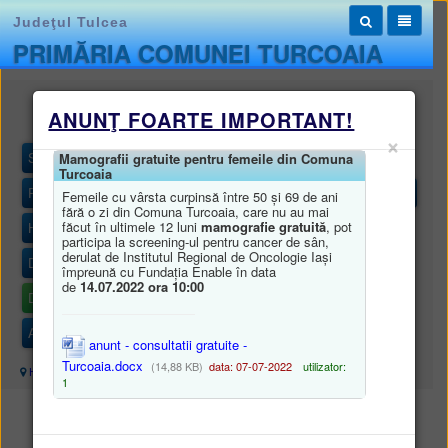
Judeţul Tulcea
PRIMĂRIA COMUNEI TURCOAIA
Monitorul oficial local
ANUNŢ FOARTE IMPORTANT!
×
STATUTUL UNITĂȚII ADMINISTRATIV-TERITORIALE
Mamografii gratuite pentru femeile din Comuna
Turcoaia
REGULAMENTELE PRIVIND PROCEDURILE ADMINISTRATIVE
Femeile cu vârsta curpinsă între 50 și 69 de ani
fără o zi din Comuna Turcoaia, care nu au mai
făcut în ultimele 12 luni
mamografie gratuită
, pot
HOTĂRÂRILE AUTORITĂȚII DELIBERATIVE
participa la screening-ul pentru cancer de sân,
derulat de Institutul Regional de Oncologie Iași
DISPOZIȚIILE AUTORITĂȚII EXECUTIVE
împreună cu Fundația Enable în data
de
14.07.2022 ora 10:00
DOCUMENTE ȘI INFORMAȚII FINANCIARE
ALTE DOCUMENTE
anunt - consultatii gratuite -
Turcoaia.docx
(14,88 KB)
data: 07-07-2022
utilizator:
Harta site
/
Monitorul oficial local
/
DOCUMENTE ȘI INFORMAȚII FINANCIARE
1
DOCUMENTE ȘI INFORMAȚII FINANCIARE