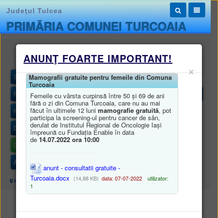
Judeţul Tulcea
PRIMĂRIA COMUNEI TURCOAIA
Monitorul oficial local
ANUNŢ FOARTE IMPORTANT!
×
STATUTUL UNITĂȚII ADMINISTRATIV-TERITORIALE
Mamografii gratuite pentru femeile din Comuna
Turcoaia
REGULAMENTELE PRIVIND PROCEDURILE ADMINISTRATIVE
Femeile cu vârsta curpinsă între 50 și 69 de ani
fără o zi din Comuna Turcoaia, care nu au mai
făcut în ultimele 12 luni
mamografie gratuită
, pot
HOTĂRÂRILE AUTORITĂȚII DELIBERATIVE
participa la screening-ul pentru cancer de sân,
derulat de Institutul Regional de Oncologie Iași
DISPOZIȚIILE AUTORITĂȚII EXECUTIVE
împreună cu Fundația Enable în data
de
14.07.2022 ora 10:00
DOCUMENTE ȘI INFORMAȚII FINANCIARE
ALTE DOCUMENTE
anunt - consultatii gratuite -
Turcoaia.docx
(14,88 KB)
data: 07-07-2022
utilizator:
Harta site
/
Monitorul oficial local
/
DOCUMENTE ȘI INFORMAȚII FINANCIARE
1
DOCUMENTE ȘI INFORMAȚII FINANCIARE