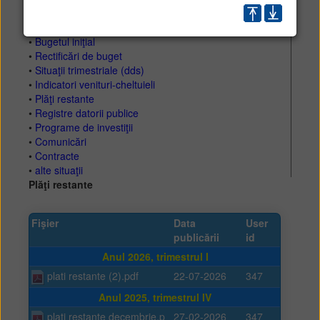
•
Proiecte de buget
•
Bugetul iniţial
•
Rectificări de buget
•
Situaţii trimestriale (dds)
•
Indicatori venituri-cheltuieli
•
Plăţi restante
•
Registre datorii publice
•
Programe de investiţii
•
Comunicări
•
Contracte
•
alte situaţii
Plăţi restante
Fişier
Data
User
publicării
id
Anul 2026, trimestrul I
plati restante (2).pdf
22-07-2026
347
Anul 2025, trimestrul IV
plati restante decembrie.p
27-02-2026
347